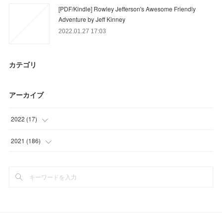
[PDF/Kindle] Rowley Jefferson's Awesome Friendly
Adventure by Jeff Kinney
2022.01.27 17:03
カテゴリ
アーカイブ
2022
(
17
)
(
3
)
2021
(
186
)
(
14
)
(
33
)
(
35
)
(
49
)