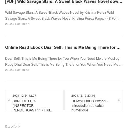
[PDF] Wild Savage Stars: A Sweet Black Waves Novel download
Wild Savage Stars: A Sweet Black Waves Novel by Kristina Perez Wild
Savage Stars: A Sweet Black Waves Novel Kristina Perez Page: 448 For...
2022.01.31 18:47
Online Read Ebook Dear Self: This is Me Being There for You When You Need Me the Most
Dear Self: This is Me Being There for You When You Need Me the Most by
Ruby Dhal Dear Self: This is Me Being There for You When You Need Me …
2022.01.31 18:45
2021.12.24 12:27
2021.12.19 23:16
SANGRE FRIA
DOWNLOADS Python -
(INSPECTOR
Introduction au calcul
PENDERGAST 11 / TRIL…
numérique
0
コメント