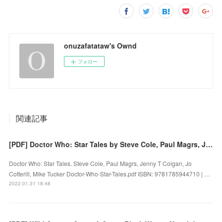
onuzafatataw's Ownd
フォロー
関連記事
[PDF] Doctor Who: Star Tales by Steve Cole, Paul Magrs, Jenny T Colgan, Jo Cotterill, Mike Tucker
Doctor Who: Star Tales. Steve Cole, Paul Magrs, Jenny T Colgan, Jo
Cotterill, Mike Tucker Doctor-Who-Star-Tales.pdf ISBN: 9781785944710 | …
2022.01.31 18:48