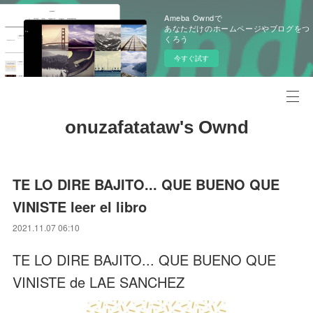
Ameba Owndで
あなただけのホームページやブログをつ
くろう
今すぐ試す
onuzafatataw's Ownd
TE LO DIRE BAJITO... QUE BUENO QUE
VINISTE leer el libro
2021.11.07 06:10
TE LO DIRE BAJITO... QUE BUENO QUE
VINISTE de LAE SANCHEZ