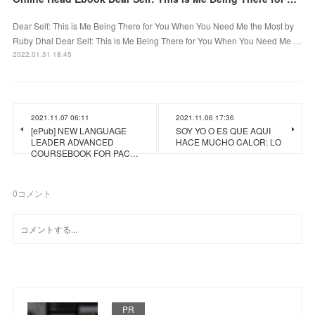
Dear Self: This is Me Being There for You When You Need Me the Most by
Ruby Dhal Dear Self: This is Me Being There for You When You Need Me …
2022.01.31 18:45
2021.11.07 06:11
2021.11.06 17:36
[ePub] NEW LANGUAGE
SOY YO O ES QUE AQUI
LEADER ADVANCED
HACE MUCHO CALOR: LO
COURSEBOOK FOR PAC…
0
コメント
PR