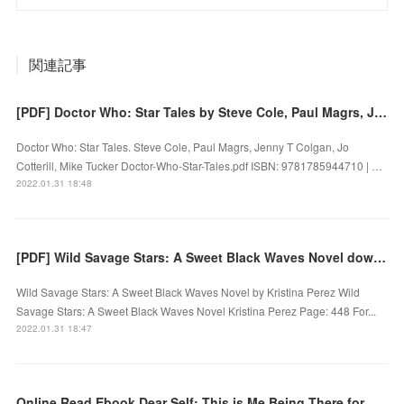
関連記事
[PDF] Doctor Who: Star Tales by Steve Cole, Paul Magrs, Jenny T Colgan, Jo Cotterill, Mike Tucker
Doctor Who: Star Tales. Steve Cole, Paul Magrs, Jenny T Colgan, Jo
Cotterill, Mike Tucker Doctor-Who-Star-Tales.pdf ISBN: 9781785944710 | …
2022.01.31 18:48
[PDF] Wild Savage Stars: A Sweet Black Waves Novel download
Wild Savage Stars: A Sweet Black Waves Novel by Kristina Perez Wild
Savage Stars: A Sweet Black Waves Novel Kristina Perez Page: 448 For...
2022.01.31 18:47
Online Read Ebook Dear Self: This is Me Being There for You When You Need Me the Most